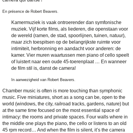
En présence de Robert Beavers.
Kamermuziek is vaak ontroerender dan symfonische
muziek. Vijf korte films, als liederen, die openstaan voor
de wereld (ramen, de stad, spoorlijnen, tuinen, natuur),
maar zich toespitsen op de belangrijkste ruimte voor
intimiteit, herbronning en aandacht voor anderen: de
kamer. Vier muren waartussen men piano of cello speelt
of luistert naar een oude 45-toerenplaat … En wanneer
de film stil is, danst de camera!
In aanwezigheid van Robert Beavers.
Chamber music is often is more touching than symphonic
music. Five miniatures, short as a song can be, open to the
world (windows, the city, railroad tracks, gardens, nature) but
at the same time focused on the most essential space of
intimacy: the rooms and private spaces. Four walls where in
the middle one plays the piano, the cello or listens to an old
45 rpm record… And when the film is silent, it’s the camera